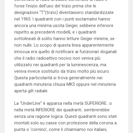
forse l’inizio dell’uso del trizio prima che le
designazioni “T”(trizio) diventassero standardizzate
nel 1965. I quadranti con i punti esclamativi hanno
ancora una minima uscita Geiger, sebbene inferiore
rispetto ai precedenti modelli, e i quadranti
sottolineati di solito hanno letture Geiger minime, se
non nulle. Lo scopo di questa linea apparentemente
innocua era quello di notificare ai funzionari doganali
che il radio radioattivo nocivo non veniva più
utilizzato nei quadranti per la luminescenza, ma
veniva invece sostituito da trizio molto più sicuro.
Questa particolarità si trova generalmente nei
quadranti minuteria chiusa MK3 oppure nel minuteria
aperta gilt radiale.
La “UnderLine” è apparsa nella metà SUPERIORE…o
nella metà INFERIORE dei quadranti…sembrerebbe
senza una ragione logica. Questi quadranti sono stati
montati solo su casse con protezione della corona a
punta o ‘cornino’, come li chiamiamo noi italiani,