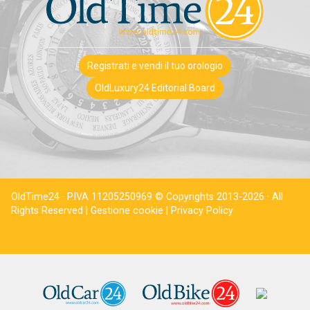
Registrati e vendi il tuo orologio
OldLuxury24 Editorial Board
OldTime24 · P.IVA 11205250969 © Copyrights 2013-2026 · All
Rights Reserved |
Gestione cookie |
Privacy Policy